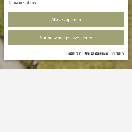
Datenschutzerklärung.
Alle akzeptieren
Nur notwendige akzeptieren
Einstellungen
·
Datenschutzerklärung
·
Impressum
Wohin des Weges
Fragt der Fuchs den Hasen. Ins Waldgut natürlich.
Ach Hase, du weißt einfach, wo es am schönsten ist.
Folgt mir, ich zeig Euch meinen Lieblingsort am
Waldesrand.